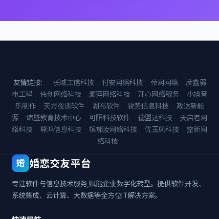
友情链接:
长城工信科技
付安网络科技
帝网网络
彦鑫弱
电工程
伟创网络科技
灏萍网络科技
开心网络服务
小旭音
乐制作
天方夜谈软件
湖布软件
锐势信息科技
政达新能
源
诸暨教育技术中心
可阳科技软件
德盟达科技
天启者网
络科技
尊鸿信息科技
槟郁汝网络科技
优玉凤科技
空新网
络科技
婚恋交友平台
婚
专注软件与信息技术服务,赋能企业数字化转型。提供软件开发、
系统集成、云计算、大数据等全方位IT解决方案。