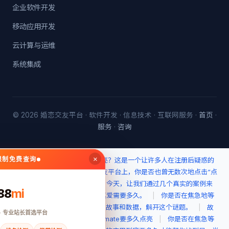
企业软件开发
移动应用开发
云计算与运维
系统集成
© 2026 婚恋交友平台 · 软件开发 · 信息技术 · 互联网服务 ·
首页
·
服务
·
咨询
×
无限制免费查询
最新动态：
soulmate要多久点亮？这是一个让许多人在注册后疑惑的
问题。
|
在Soulmate婚恋交友平台上，你是否也曾无数次地点击“点
亮”按钮，期待着与对方的缘分？今天，让我们通过几个真实的案例来
88
mi
探讨一下，在Soulmate上找到真爱需要多久。
|
你是否在焦急地等
待soulmate的光芒？让我们通过故事和数据，解开这个谜题。
|
故
· 专业站长首选平台
事叙述类：遇见灵魂伴侣，Soulmate要多久点亮
|
你是否在焦急等